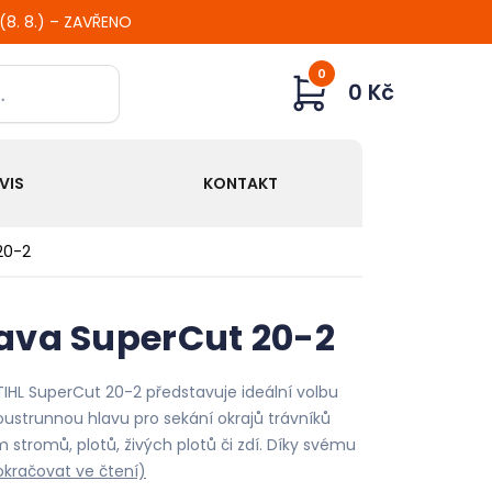
 (8. 8.) – ZAVŘENO
0
0 Kč
VIS
KONTAKT
20-2
lava SuperCut 20-2
IHL SuperCut 20-2 představuje ideální volbu
ustrunnou hlavu pro sekání okrajů trávníků
stromů, plotů, živých plotů či zdí. Díky svému
okračovat ve čtení)