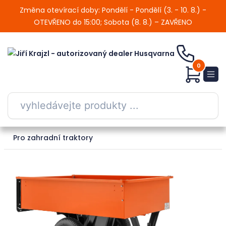
Změna otevírací doby: Pondělí - Pondělí (3. - 10. 8.) -
OTEVŘENO do 15:00; Sobota (8. 8.) – ZAVŘENO
0
Pro zahradní traktory