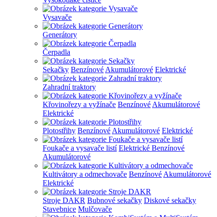
Vysavače
Generátory
Čerpadla
Sekačky
Benzínové
Akumulátorové
Elektrické
Zahradní traktory
Křovinořezy a vyžínače
Benzínové
Akumulátorové
Elektrické
Plotostřihy
Benzínové
Akumulátorové
Elektrické
Foukače a vysavače listí
Elektrické
Benzínové
Akumulátorové
Kultivátory a odmechovače
Benzínové
Akumulátorové
Elektrické
Stroje DAKR
Bubnové sekačky
Diskové sekačky
Stavebnice
Mulčovače