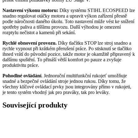
Nastavení výkonu motoru:
Díky systému STIHL ECOSPEED lze
snadno regulovat otáčky motoru a upravit výkon zařízení přesně
podle náročnosti daného úkolu. Toto nastavení může vést ke snížení
spotřeby paliva a tiššímu provozu. Další výhodou je omezení
rozptylu nečistot a kamenů při sekání.
Rychlé obnovení provozu.
Díky tlačítku STOP lze stroj snadno a
rychle vypnout při krátkém přerušení práce. Po stisknutí se tlačítko
ihned vrátí do původní pozice, takže motor je okamžitě připravený k
dalšímu spuštění. To přináší větší komfort po pauze a zvyšuje
produktivitu práce.
Pohodlné ovládání
. Jednoruční multifunkční rukojeť umožňuje
snadné a bezpečné ovládání stroje jednou rukou. Díky tomu, že
všechny klíčové ovládací prvky jsou integrovány přímo v rukojeti,
je tento systém vhodný jak pro praváky, tak pro leváky.
Související produkty