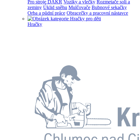
Pro stroje DAKR
Vozíky a vlečky
Rozmetače soli a
zeminy
Úklid sněhu
Mulčovače
Bubnové sekačky
Orba a půdní práce
Obracečky a pracovní nástavce
Hračky