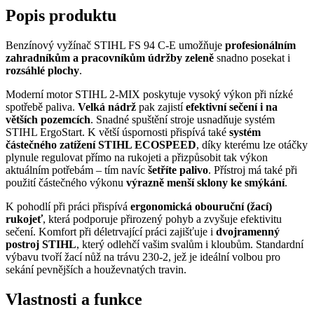
Popis produktu
Benzínový vyžínač STIHL FS 94 C-E umožňuje
profesionálním
zahradníkům a pracovníkům údržby zeleně
snadno posekat i
rozsáhlé plochy
.
Moderní motor STIHL 2-MIX poskytuje vysoký výkon při nízké
spotřebě paliva.
Velká nádrž
pak zajistí
efektivní sečení i na
větších pozemcích
. Snadné spuštění stroje usnadňuje systém
STIHL ErgoStart. K větší úspornosti přispívá také
systém
částečného zatížení STIHL ECOSPEED
, díky kterému lze otáčky
plynule regulovat přímo na rukojeti a přizpůsobit tak výkon
aktuálním potřebám – tím navíc
šetříte palivo
. Přístroj má také při
použití částečného výkonu
výrazně menší sklony ke smýkání
.
K pohodlí při práci přispívá
ergonomická obouruční (žací)
rukojeť
, která podporuje přirozený pohyb a zvyšuje efektivitu
sečení. Komfort při déletrvající práci zajišťuje i
dvojramenný
postroj STIHL
, který odlehčí vašim svalům i kloubům. Standardní
výbavu tvoří žací nůž na trávu 230-2, jež je ideální volbou pro
sekání pevnějších a houževnatých travin.
Vlastnosti a funkce