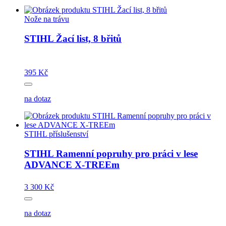
Nože na trávu
STIHL Žací list, 8 břitů
395 Kč
na dotaz
STIHL příslušenství
STIHL Ramenní popruhy pro práci v lese
ADVANCE X-TREEm
3 300 Kč
na dotaz