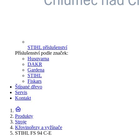
STIHL příslušenství
Příslušenství podle značek:
Husqvarna
DAKR
Gardena
STIHL
Fiskars
Štípané dřevo
Servis
Kontakt
Produkty
Stroje
Křovinořezy a vyžínače
STIHL FS 94 C-E