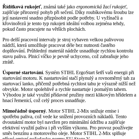
Řídítková rukojeť
, známá také jako
ergonomická žací rukojeť
,
zajišťuje přirozený pohyb při sečení. Díky roubíkovému šroubu lze
její nastavení snadno přizpůsobit podle potřeby. U vyžínačů a
křovinořezů je tento typ rukojeti ideální volbou zejména tehdy,
pokud často pracujete na větších plochách.
Pro delší pracovní intervaly je stroj vybaven velkou palivovou
nádrží, která umožňuje pracovat déle bez nutnosti častého
doplňování. Průhledný materiál nádrže usnadňuje rychlou kontrolu
stavu paliva. Plnicí víčko je pevně uchyceno, což zabraňuje jeho
ztrátě.
Úsporné startování
. Systém STIHL ErgoStart šetří vaši energii při
startování motoru. K nastartování stačí plynulý a rovnoměrný tah za
startovací lanko, přičemž potřebná rychlost tahu je výrazně nižší než
obvykle. Motor spolehlivě a rychle nastartuje i pomalým tahem.
Výhodou je také využití přídavné pružiny mezi klikovým hřídelem a
hnací řemenicí, což celý proces usnadňuje.
Mimořádně úsporný
. Motor STIHL 2-Mix snižuje emise i
spotřebu paliva, což vede ke snížení provozních nákladů. Tento
dvoutaktní motor byl navržen pro minimální údržbu a zajišťuje
efektivní využití paliva i při vyšším výkonu. Pro provoz používejte
směs benzínu a motorového oleje. Motor STIHL 2-Mix splňuje
přísné emisní požadavky normy EU Stage V.