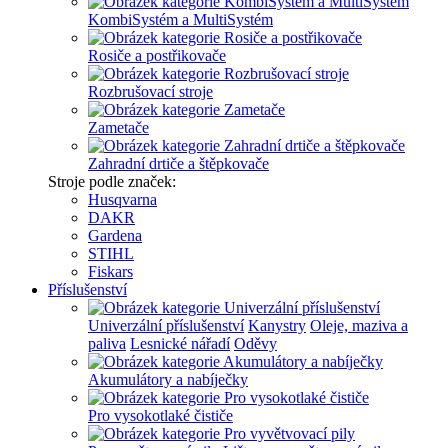
KombiSystém a MultiSystém
Rosiče a postřikovače
Rozbrušovací stroje
Zametače
Zahradní drtiče a štěpkovače
Stroje podle značek:
Husqvarna
DAKR
Gardena
STIHL
Fiskars
Příslušenství
Univerzální příslušenství
Kanystry
Oleje, maziva a
paliva
Lesnické nářadí
Oděvy
Akumulátory a nabíječky
Pro vysokotlaké čističe