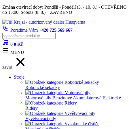
Změna otevírací doby: Pondělí - Pondělí (3. - 10. 8.) - OTEVŘENO
do 15:00; Sobota (8. 8.) – ZAVŘENO
Poradíme Vám
+420 725 569 667
0
0 Kč
MENU
zavřít
Stroje
Robotické sekačky
Motorové pily
Benzínové
Akumulátorové
Elektrické
Ridery
Vyvětvovací pily
Vysokotlaké čističe