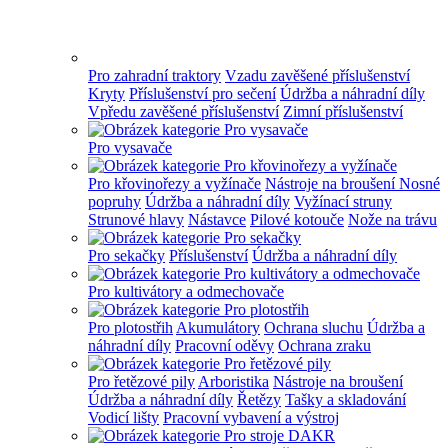
Pro zahradní traktory
Vzadu zavěšené příslušenství
Kryty
Příslušenství pro sečení
Údržba a náhradní díly
Vpředu zavěšené příslušenství
Zimní příslušenství
Pro vysavače
Pro křovinořezy a vyžínače
Nástroje na broušení
Nosné
popruhy
Údržba a náhradní díly
Vyžínací struny
Strunové hlavy
Nástavce
Pilové kotouče
Nože na trávu
Pro sekačky
Příslušenství
Údržba a náhradní díly
Pro kultivátory a odmechovače
Pro plotostřih
Akumulátory
Ochrana sluchu
Údržba a
náhradní díly
Pracovní oděvy
Ochrana zraku
Pro řetězové pily
Arboristika
Nástroje na broušení
Údržba a náhradní díly
Řetězy
Tašky a skladování
Vodicí lišty
Pracovní vybavení a výstroj