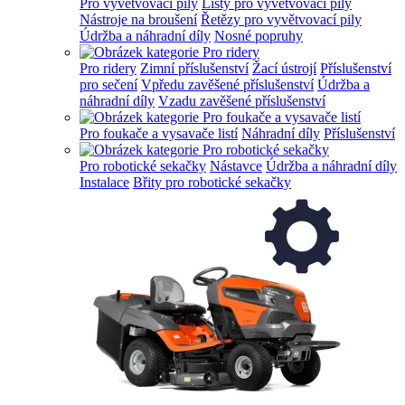
Pro vyvětvovací pily
Lišty pro vyvětvovací pily
Nástroje na broušení
Řetězy pro vyvětvovací pily
Údržba a náhradní díly
Nosné popruhy
Pro ridery
Zimní příslušenství
Žací ústrojí
Příslušenství
pro sečení
Vpředu zavěšené příslušenství
Údržba a
náhradní díly
Vzadu zavěšené příslušenství
Pro foukače a vysavače listí
Náhradní díly
Příslušenství
Pro robotické sekačky
Nástavce
Údržba a náhradní díly
Instalace
Břity pro robotické sekačky